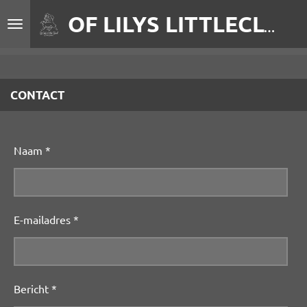
Ga
OF LILYS LITTLECLOUD
direct
naar
de
hoofdinhoud
CONTACT
Naam *
E-mailadres *
Bericht *