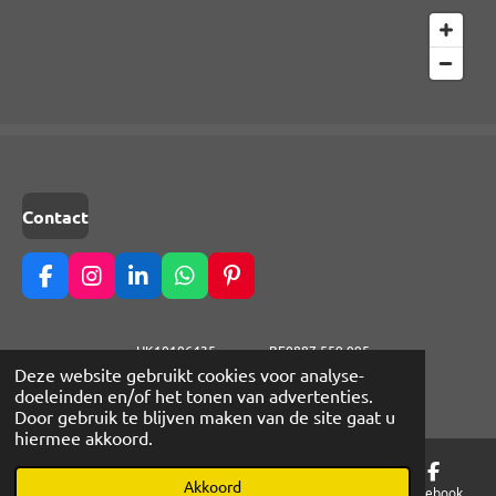
Contact
F
I
L
W
P
a
n
i
h
i
c
s
n
a
n
e
t
k
t
t
HK10106435 BE0887.559.995
b
a
e
s
e
© 2020 - 2026 of Lilys LittleCloud
Deze website gebruikt cookies voor analyse-
o
g
d
A
r
doeleinden en/of het tonen van advertenties.
Powered by
JouwWeb
o
r
I
p
e
Door gebruik te blijven maken van de site gaat u
k
a
n
p
s
hiermee akkoord.
m
t
Akkoord
E-mailadres
Telefoonnummer
Kaart
Facebook