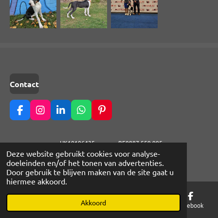
Contact
F
I
L
W
P
a
n
i
h
i
c
s
n
a
n
e
t
k
t
t
HK10106435 BE0887.559.995
b
a
e
s
e
© 2020 - 2026 of Lilys LittleCloud
Deze website gebruikt cookies voor analyse-
o
g
d
A
r
doeleinden en/of het tonen van advertenties.
Powered by
JouwWeb
o
r
I
p
e
Door gebruik te blijven maken van de site gaat u
k
a
n
p
s
hiermee akkoord.
m
t
Akkoord
E-mailadres
Telefoonnummer
Kaart
Facebook