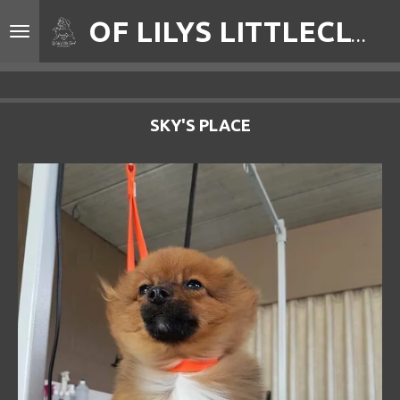
Ga
OF LILYS LITTLECLOUD
direct
naar
de
hoofdinhoud
SKY'S PLACE